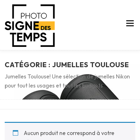
Aller
au
contenu
Menu
CATÉGORIE :
JUMELLES TOULOUSE
A PROPOS
SERVICES
NEWS
TARIFS
Jumelles Toulouse! Une sélection de jumelles Nikon
pour tout les usages et tout les budgets
CONTACT
E-SHOP
Aucun produit ne correspond à votre