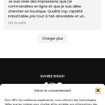
Je suis ravie des impressions que j'ai
commandées en ligne et que je suis allée
chercher en boutique. Qualité top, rapidité
imbattable, prix tout à fait abordable et un
service client parfait.
Lire la suite
Vive la proximité !
Merci
Charger plus
SUIVEZ NOUS!
Gérer le consentement
Pour offrir les meilleures expériences, nous utilisons des technologies
telles que les cookies pour stocker et/ou accéder aux informations des