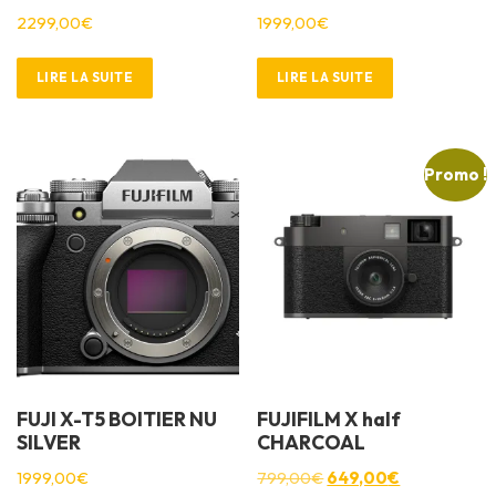
2299,00
€
1999,00
€
LIRE LA SUITE
LIRE LA SUITE
Promo !
FUJI X-T5 BOITIER NU
FUJIFILM X half
SILVER
CHARCOAL
L
L
1999,00
€
799,00
€
649,00
€