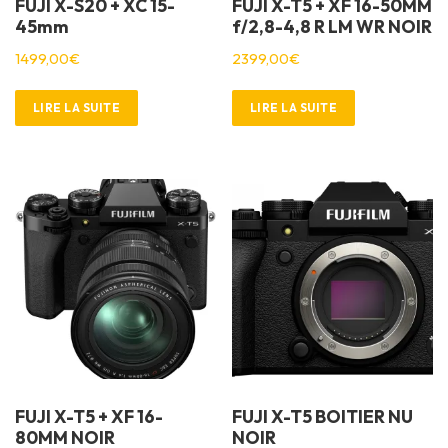
FUJI X-S20 + XC 15-
FUJI X-T5 + XF 16-50MM
45mm
f/2,8-4,8 R LM WR NOIR
1499,00
€
2399,00
€
LIRE LA SUITE
LIRE LA SUITE
FUJI X-T5 + XF 16-
FUJI X-T5 BOITIER NU
80MM NOIR
NOIR