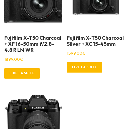
Fujifilm X-T50 Charcoal
Fujifilm X-T50 Charcoal
+ XF 16-50mm f/2.8-
Silver + XC 15-45mm
4.8 R LM WR
1599,00
€
1899,00
€
LIRE LA SUITE
LIRE LA SUITE