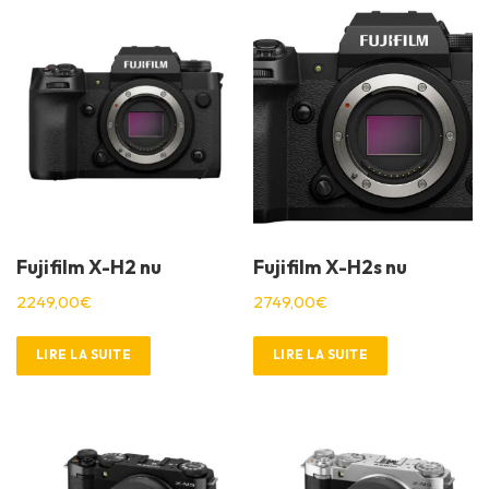
9
0
9
0
9
0
9
0
,
€
,
€
0
.
0
.
0
0
€
€
.
.
Fujifilm X-H2 nu
Fujifilm X-H2s nu
2249,00
€
2749,00
€
LIRE LA SUITE
LIRE LA SUITE