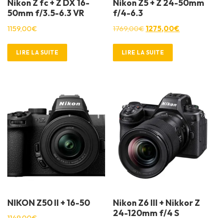
Nikon Z fc + Z DX 16-
Nikon Z5 + Z 24-50mm
50mm f/3.5-6.3 VR
f/4-6.3
L
L
1159,00
€
1769,00
€
1275,00
€
e
e
p
p
LIRE LA SUITE
LIRE LA SUITE
r
r
i
i
x
x
i
a
n
c
i
t
t
u
i
e
a
l
l
e
é
s
t
t
NIKON Z50 II + 16-50
Nikon Z6 III + Nikkor Z
a
24-120mm f/4 S
1149,00
€