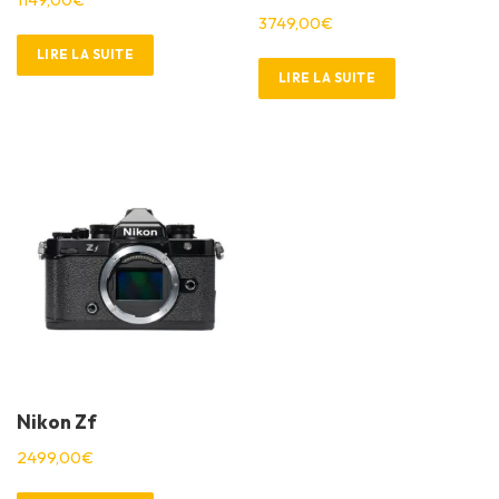
i
:
3749,00
€
t
1
LIRE LA SUITE
2
LIRE LA SUITE
:
7
1
5
7
,
6
0
9
0
,
€
0
.
0
€
.
Nikon Zf
2499,00
€