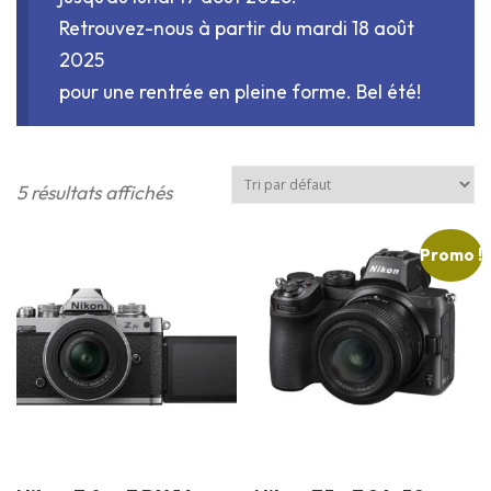
Retrouvez-nous à partir du mardi 18 août
2025
pour une rentrée en pleine forme. Bel été!
*LISTE DES OCCASIONS*
TIRAGES EN LIGNE
5 résultats affichés
Promo !