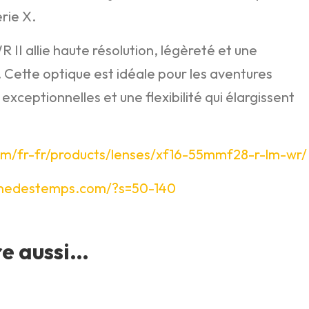
rie X.
 II allie haute résolution, légèreté et une
 Cette optique est idéale pour les aventures
xceptionnelles et une flexibilité qui élargissent
com/fr-fr/products/lenses/xf16-55mmf28-r-lm-wr/
ignedestemps.com/?s=50-140
re aussi…