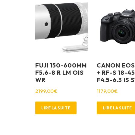
FUJI 150-600MM
CANON EOS
F5.6-8 R LM OIS
+ RF-S 18-4
WR
F4.5-6.3 IS 
2199,00
€
1179,00
€
LIRE LA SUITE
LIRE LA SUITE