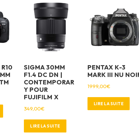
 R10
SIGMA 30MM
PENTAX K-3
5MM
F1.4 DC DN |
MARK III NU NOI
STM
CONTEMPORAR
1999,00
€
Y POUR
FUJIFILM X
LIRE LA SUITE
349,00
€
LIRE LA SUITE