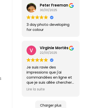
Peter Freeman
30/01/2025
3 day photo developing
for colour
Virginie Mortès
22/01/2025
Je suis ravie des
impressions que j'ai
commandées en ligne et
s
que je suis allée chercher
en boutique. Qualité top,
Lire la suite
rapidité imbattable, prix
tout à fait abordable et
un service client parfait.
Charger plus
Vive la proximité !