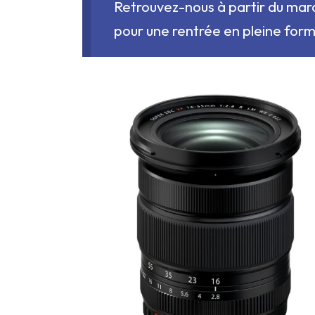
Retrouvez-nous à partir du mard
pour une rentrée en pleine form