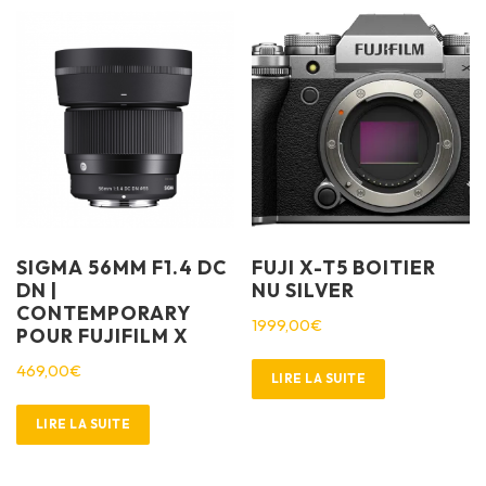
SIGMA 56MM F1.4 DC
FUJI X-T5 BOITIER
DN |
NU SILVER
CONTEMPORARY
1999,00
€
POUR FUJIFILM X
469,00
€
LIRE LA SUITE
LIRE LA SUITE