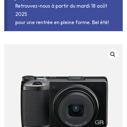
Retrouvez-nous à partir du mardi 18 août
2025
pour une rentrée en pleine forme. Bel été!
*LISTE DES OCCASIONS*
TIRAGES EN LIGNE