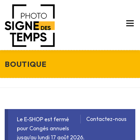
Aller
au
contenu
Menu
BOUTIQUE
A PROPOS
SERVICES
NEWS
TARIFS
Contactez-nous
Le E-SHOP est fermé
CONTACT
E-SHOP
pour Congés annuels
jusqu’au lundi 17 août 2026.