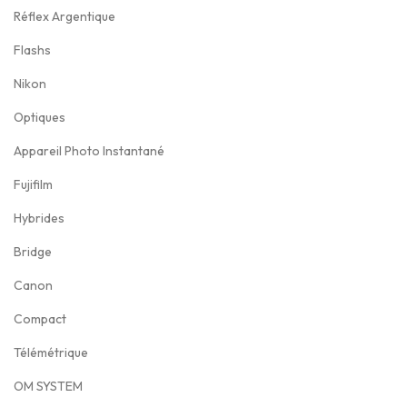
0
Réflex Argentique
0
.
9
0
7
,
2
€
0
,
€
9
0
:
7
Flashs
.
€
0
.
9
0
1
5
Nikon
.
0
,
€
7
,
Optiques
€
0
.
6
0
.
Appareil Photo Instantané
0
9
0
€
,
€
Fujifilm
.
0
.
Hybrides
0
Bridge
€
Canon
.
Compact
Télémétrique
OM SYSTEM