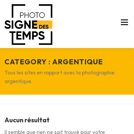
Aller
au
contenu
Menu
CATEGORY :
ARGENTIQUE
A PROPOS
SERVICES
NEWS
TARIFS
Tous les sites en rapport avec la photographie
argentique.
CONTACT
E-SHOP
Aucun résultat
Il semble que rien ne soit trouvé pour votre