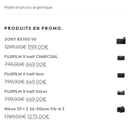
Matériel photo argentique
PRODUITS EN PROMO.
SONY RX100 VII
L
L
1299,00
€
1199,00
€
e
e
FUJIFILM X half CHARCOAL
p
p
L
L
799,00
€
649,00
€
r
r
e
e
FUJIFILM X half Noir
i
i
p
p
L
L
799,00
€
649,00
€
x
x
r
r
e
e
FUJIFILM X half Silver
i
a
i
i
p
p
L
L
799,00
€
649,00
€
n
c
x
x
r
r
e
e
Nikon Z5 + Z 24-50mm f/4-6.3
i
t
i
a
i
i
p
p
L
L
1769,00
€
1275,00
€
t
u
n
c
x
x
r
r
e
e