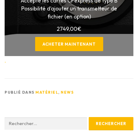
Accepte les cartes CFexpress de type B
Possibilité d’ajouter un transmetteur de
fichier (en option)
2749,00
€
ACHETER MAINTENANT
.
PUBLIÉ DANS
MATÉRIEL
,
NEWS
Rechercher :