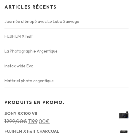
ARTICLES RÉCENTS
Journée sténopé avec Le Labo Sauvage
FUJIFILM X half
La Photographie Argentique
instax wide Evo
Matériel photo argentique
PRODUITS EN PROMO.
SONY RX100 VII
L
L
1299,00
€
1199,00
€
e
e
FUJIFILM X half CHARCOAL