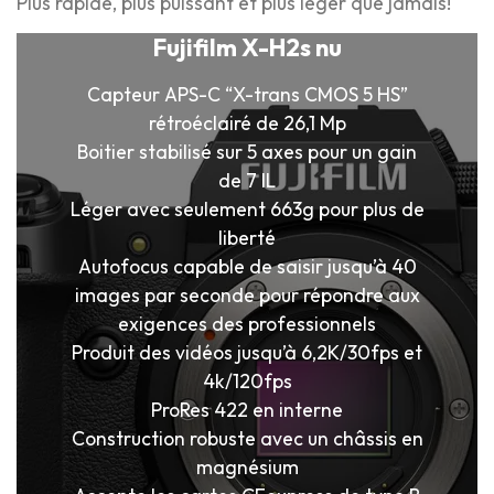
Plus rapide, plus puissant et plus léger que jamais!
Fujifilm X-H2s nu
Capteur APS-C “X-trans CMOS 5 HS”
rétroéclairé de 26,1 Mp
Boitier stabilisé sur 5 axes pour un gain
de 7 IL
Léger avec seulement 663g pour plus de
liberté
Autofocus capable de saisir jusqu’à 40
images par seconde pour répondre aux
exigences des professionnels
Produit des vidéos jusqu’à 6,2K/30fps et
4k/120fps
ProRes 422 en interne
Construction robuste avec un châssis en
magnésium