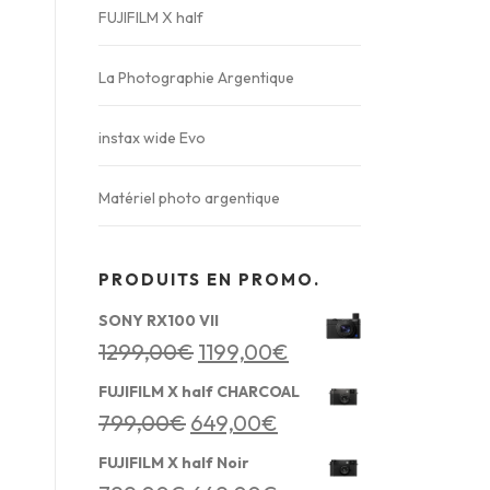
FUJIFILM X half
La Photographie Argentique
instax wide Evo
Matériel photo argentique
PRODUITS EN PROMO.
SONY RX100 VII
L
L
1299,00
€
1199,00
€
e
e
FUJIFILM X half CHARCOAL
L
L
799,00
€
649,00
€
p
p
e
e
r
r
FUJIFILM X half Noir