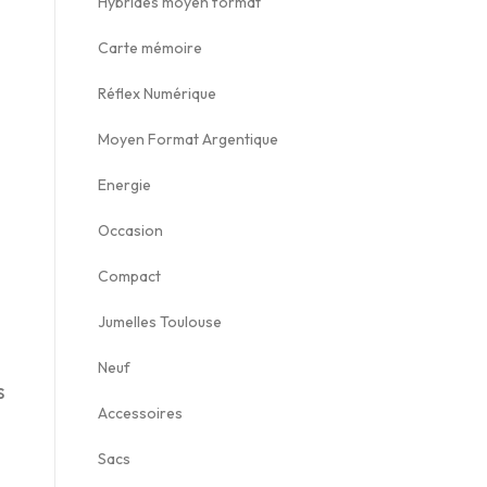
Hybrides moyen format
6
0
0
.
9
0
Carte mémoire
€
,
€
Réflex Numérique
.
0
.
Moyen Format Argentique
0
Energie
€
.
Occasion
Compact
Jumelles Toulouse
Neuf
s
Accessoires
Sacs