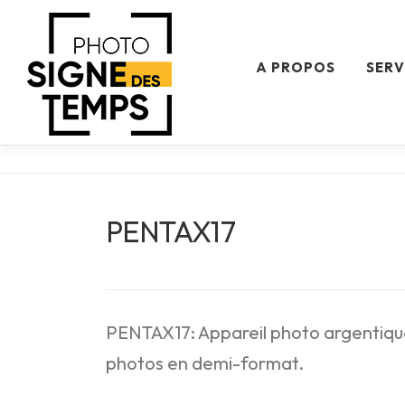
Aller
au
A PROPOS
SERV
contenu
PENTAX17
PENTAX17: Appareil photo argentique
photos en demi-format.