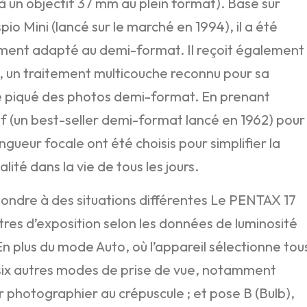
à un objectif 37 mm au plein format). Basé sur
io Mini (lancé sur le marché en 1994), il a été
ment adapté au demi-format. Il reçoit également
, un traitement multicouche reconnu pour sa
t le piqué des photos demi-format. En prenant
Half (un best-seller demi-format lancé en 1962) pour
ngueur focale ont été choisis pour simplifier la
lité dans la vie de tous les jours.
ondre à des situations différentes Le PENTAX 17
es d’exposition selon les données de luminosité
En plus du mode Auto, où l’appareil sélectionne tou
e six autres modes de prise de vue, notamment
 photographier au crépuscule ; et pose B (Bulb),