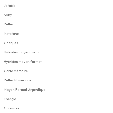
9
0
9
0
:
9
t
6
a
Jetable
,
€
9
0
7
,
4
i
:
Sony
0
.
,
€
9
0
:
9
t
1
0
Réflex
0
.
9
0
7
,
2
€
0
,
€
9
0
:
7
Instatané
.
€
0
.
9
0
1
5
Optiques
.
0
,
€
7
,
Hybrides moyen format
€
0
.
6
0
.
Hybrides moyen format
0
9
0
€
,
€
Carte mémoire
.
0
.
Réflex Numérique
0
Moyen Format Argentique
€
Energie
.
Occasion