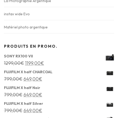
La Photographie Argentique
instax wide Evo
Matériel photo argentique
PRODUITS EN PROMO.
SONY RX100 VII
L
L
1299,00
€
1199,00
€
e
e
FUJIFILM X half CHARCOAL
p
p
L
L
799,00
€
649,00
€
r
r
e
e
FUJIFILM X half Noir
i
i
p
p
L
L
799,00
€
649,00
€
x
x
r
r
e
e
FUJIFILM X half Silver
i
a
i
i
p
p
L
L
799,00
€
649,00
€
n
c
x
x
r
r
e
e