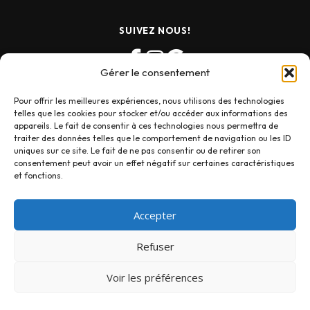
SUIVEZ NOUS!
Gérer le consentement
Pour offrir les meilleures expériences, nous utilisons des technologies
telles que les cookies pour stocker et/ou accéder aux informations des
appareils. Le fait de consentir à ces technologies nous permettra de
traiter des données telles que le comportement de navigation ou les ID
uniques sur ce site. Le fait de ne pas consentir ou de retirer son
consentement peut avoir un effet négatif sur certaines caractéristiques
et fonctions.
Accepter
Refuser
Copyright © 2025 Photo Signe des Temps
Voir les préférences
Conditions générales de vente (CVG)
Ansel Adams
|
Eadweard Muybridge
|
Vivian Maier
|
Masayoshi
Sukita