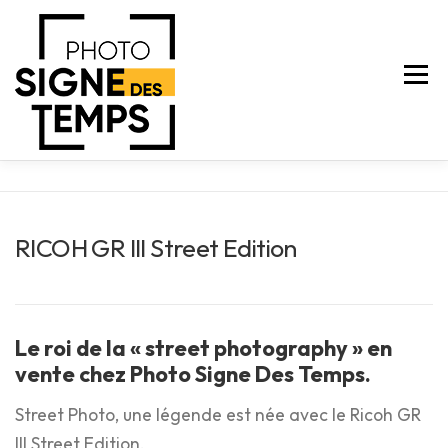
Aller
au
contenu
Menu
A PROPOS
SERVICES
NEWS
TARIFS
RICOH GR III Street Edition
Le roi de la « street photography » en
vente chez Photo Signe Des Temps.
CONTACT
E-SHOP
Street Photo, une légende est née avec le Ricoh GR
III Street Edition.