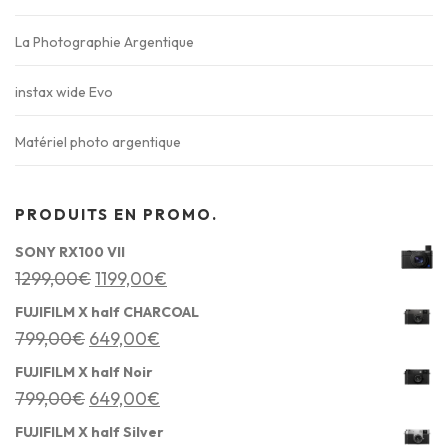
La Photographie Argentique
instax wide Evo
Matériel photo argentique
PRODUITS EN PROMO.
SONY RX100 VII
L
L
1299,00
€
1199,00
€
e
e
FUJIFILM X half CHARCOAL
p
p
L
L
799,00
€
649,00
€
r
r
e
e
FUJIFILM X half Noir
i
i
p
p
L
L
799,00
€
649,00
€
x
x
r
r
e
e
FUJIFILM X half Silver